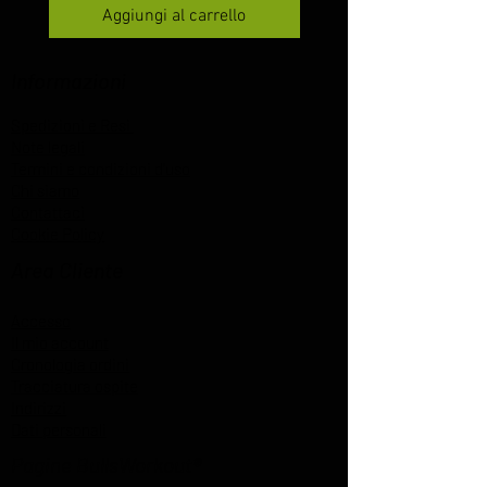
Aggiungi al carrello
Informazioni
Spedizioni e Resi
Note legali
Termini e condizioni d'uso
Chi siamo
Contattaci
Cookie Policy
Area Cliente
Accesso
Il mio account
Cronologia ordini
Tracciatura ospite
Indirizzi
Dati personali
Pagine BullsWorkout®